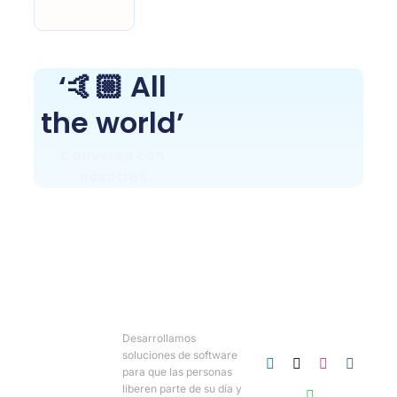
‘🤙🏼 All
the world’
Conversa con
nosotros
Desarrollamos
soluciones de software
para que las personas
liberen parte de su día y