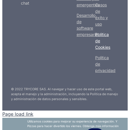
chat
emergentes
Casos
de
Desarrollo
éxito y
de
uso
software
empresarial
Política
de
Cookies
Política
de
privacidad
© 2022 TRYCORE SAS. Al navegar y hacer uso de este portal web,
acepta el manejo y la administración, incluyendo la Política de manejo
y administración de datos personales y sensibles.
Page load link
Utilizamos cookies para mejorar su experiencia de navegación. Y
Pizzas para hacer divertido los viernes. Obtenga más información