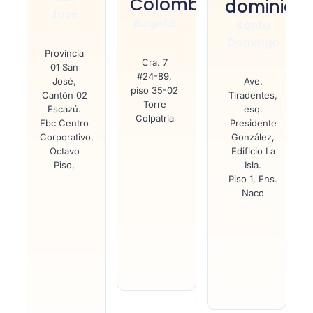
Colombia
dominica
José
Bogotá
Santo
Domingo
Provincia
Cra. 7
01 San
#24-89,
José,
Ave.
piso 35-02
Cantón 02
Tiradentes,
Torre
Escazú.
esq.
Colpatria
Ebc Centro
Presidente
Corporativo,
González,
Octavo
Edificio La
Piso,
Isla.
Piso 1, Ens.
Naco