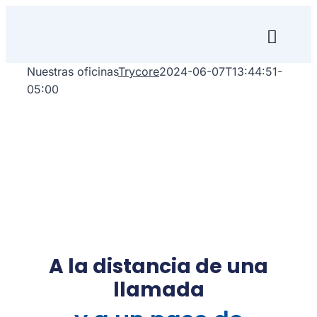
Skip
to
Toggl
content
Naviga
Nuestras oficinas
Trycore
2024-06-07T13:44:51-
Inicio
05:00
Transfórmate
Renuévate
Aprende
Empresa
A la distancia de una
Search
llamada
for: