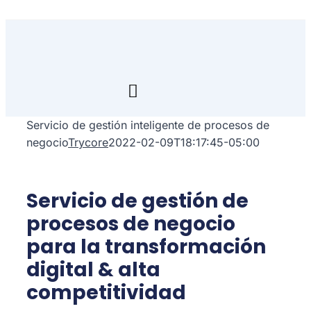
Skip
to
content
Toggle
Navigation
Servicio de gestión inteligente de procesos de
Inicio
negocio
Trycore
2022-02-09T18:17:45-05:00
Transfórmate
Servicio de gestión de
Renuévate
procesos de negocio
para la transformación
Aprende
digital & alta
Empresa
competitividad