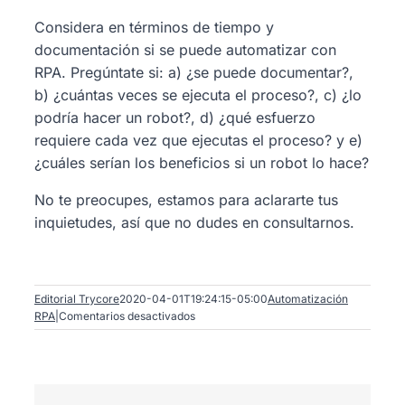
Search
Considera en términos de tiempo y
for:
documentación si se puede automatizar con
RPA. Pregúntate si: a) ¿se puede documentar?,
b) ¿cuántas veces se ejecuta el proceso?, c) ¿lo
podría hacer un robot?, d) ¿qué esfuerzo
requiere cada vez que ejecutas el proceso? y e)
¿cuáles serían los beneficios si un robot lo hace?
No te preocupes, estamos para aclararte tus
inquietudes, así que no dudes en consultarnos.
Editorial Trycore
2020-04-01T19:24:15-05:00
Automatización
en
RPA
|
Comentarios desactivados
¿Cómo
se
si
mi
proceso