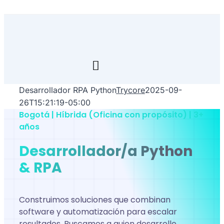
Skip
to
content
Toggle
Navigation
Desarrollador RPA Python
Trycore
2025-09-
Inicio
26T15:21:19-05:00
Bogotá | Híbrida (Oficina con propósito) | 3+
Transfórmate
años
Desarrollador/a Python
Renuévate
& RPA
Aprende
Construimos soluciones que combinan
Empresa
software y automatización para escalar
resultados. Buscamos a quien desarrolle