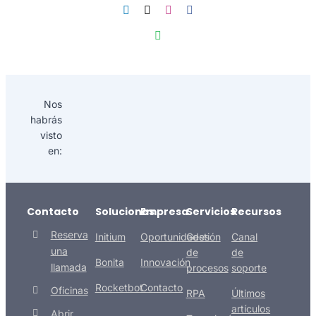
Nos
habrás
visto
en:
Contacto
Soluciones
Empresa
Servicios
Recursos
Reserva
Initium
Oportunidades
Gestión
Canal
una
de
de
Bonita
Innovación
llamada
procesos
soporte
Rocketbot
Contacto
Oficinas
RPA
Últimos
artículos
Abrir