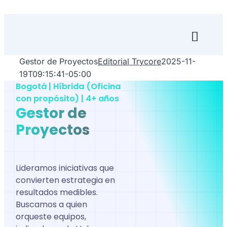
Skip
to
content
Toggl
Naviga
Gestor de Proyectos
Editorial Trycore
2025-11-
Inicio
19T09:15:41-05:00
Bogotá | Híbrida (Oficina
Transfórmate
con propósito) | 4+ años
Gestor de
Renuévate
Proyectos
Aprende
Lideramos iniciativas que
Empresa
convierten estrategia en
resultados medibles.
Search
Buscamos a quien
for:
orqueste equipos,