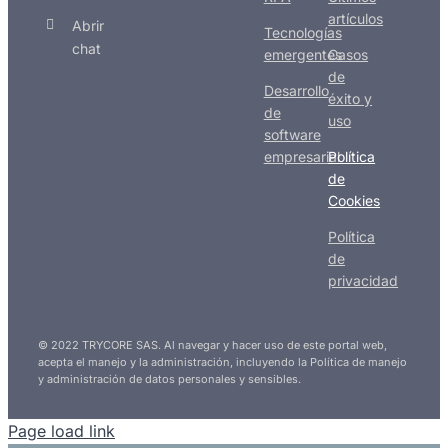
artículos
Abrir
Tecnologías
chat
emergentes
Casos
de
Desarrollo
éxito y
de
uso
software
empresarial
Política
de
Cookies
Política
de
privacidad
© 2022 TRYCORE SAS. Al navegar y hacer uso de este portal web,
acepta el manejo y la administración, incluyendo la Política de manejo
y administración de datos personales y sensibles.
Page load link