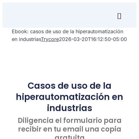
Skip
to
Toggl
content
Naviga
Ebook: casos de uso de la hiperautomatización
Inicio
en industrias
Trycore
2026-03-20T16:12:50-05:00
Transfórmate
Renuévate
Casos de uso de la
Aprende
hiperautomatización en
Empresa
industrias
Search
Diligencia el formulario para
for:
recibir en tu email una copia
gratuita