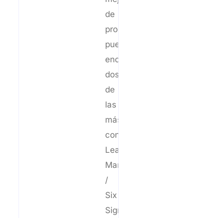
de
procesos
puedes
encontrar
dos
de
las
más
conocidas:
Lean
Manufacturing
/
Six
Sigma