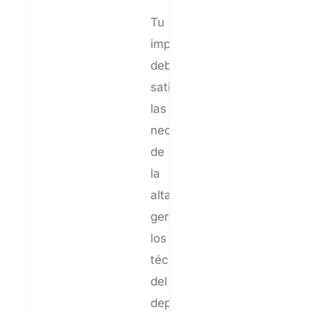
Tu
implementación
debe
satisfacer
las
necesidades
de
la
alta
gerencia,
los
técnicos
del
departamento