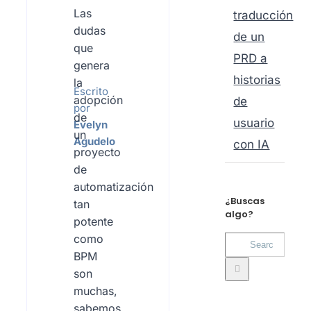
Las
traducción
dudas
de un
que
PRD a
genera
historias
la
Escrito
adopción
de
por
de
usuario
Evelyn
un
Agudelo
con IA
proyecto
de
automatización
¿Buscas
tan
algo?
potente
como
Search
BPM
for:
son
muchas,
sabemos