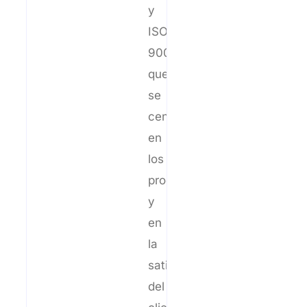
y
ISO
9001
que
se
centran
en
los
procesos
y
en
la
satisfacción
del