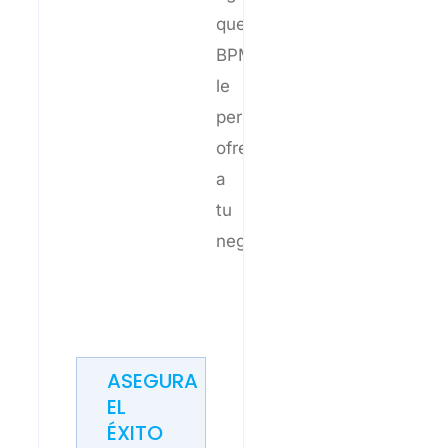
que
BPM
le
permitirá
ofrecer
a
tu
negocio.
ASEGURA
EL
ÉXITO