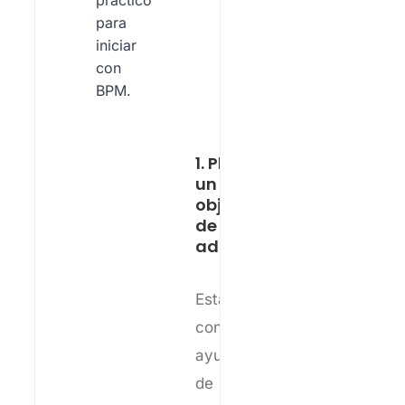
práctico
para
iniciar
con
BPM.
1. Plantea
un
objetivo
de
adopción
Establece
con
ayuda
de