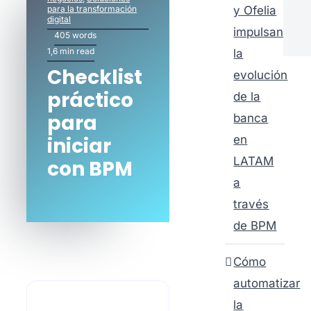
y Ofelia
para la transformación
digital
impulsan
405 words
1,6 min read
la
Checklist
evolución
práctico
de la
para
banca
en
iniciar
LATAM
con BPM
a
través
de BPM
Cómo
automatizar
la