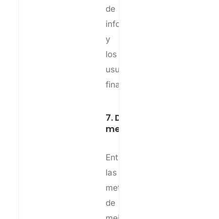
de
informática
y
los
usuarios
finales.
7. Define una
metodología
Entre
las
metodologías
de
mejora