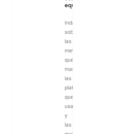
equipo
Indaga
sobre
las
metodologías
que
maneja,
las
plataformas
que
usa
y
las