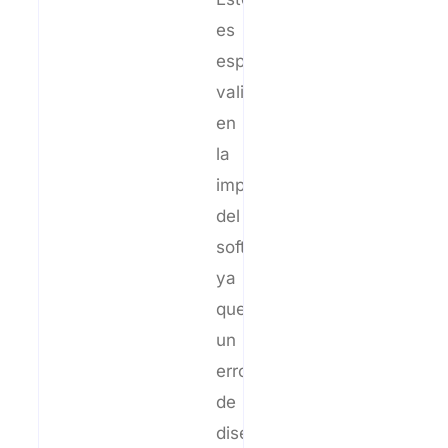
es
especialmente
valioso
en
la
implementación
del
software,
ya
que
un
error
de
diseño