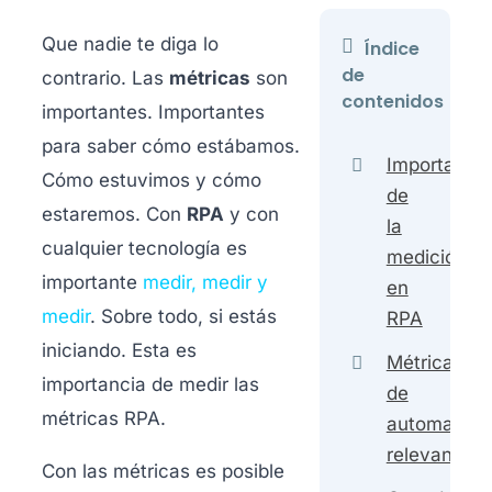
Que nadie te diga lo
Índice
de
contrario. Las
métricas
son
contenidos
importantes. Importantes
para saber cómo estábamos.
Importancia
Cómo estuvimos y cómo
de
estaremos. Con
RPA
y con
la
cualquier tecnología es
medición
importante
medir, medir y
en
medir
. Sobre todo, si estás
RPA
iniciando. Esta es
Métricas
importancia de medir las
de
métricas RPA.
automatiza
relevantes
Con las métricas es posible