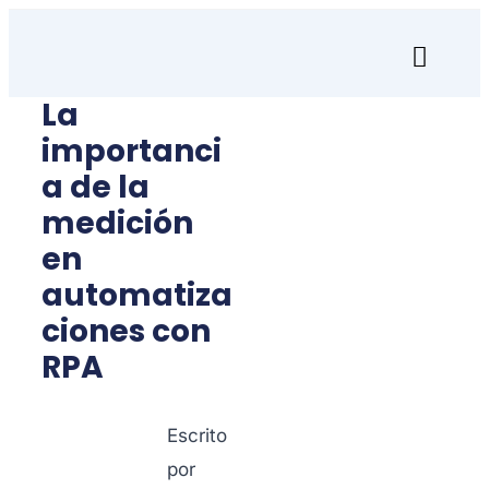
Skip
to
Toggl
content
Naviga
La
Inicio
importanci
Transfórmate
a de la
medición
Renuévate
en
automatiza
Aprende
ciones con
RPA
Empresa
Search
Escrito
for:
por