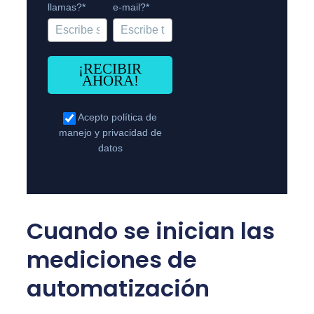
llamas?*
e-mail?*
¡RECIBIR
AHORA!
Acepto
política de
manejo y privacidad de
datos
Cuando se inician las
mediciones de
automatización