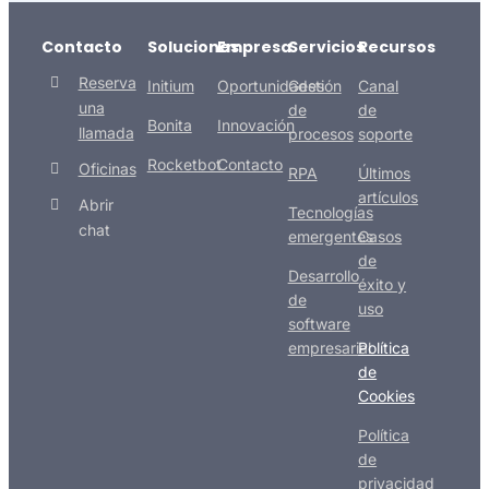
Contacto
Soluciones
Empresa
Servicios
Recursos
Reserva
Initium
Oportunidades
Gestión
Canal
una
de
de
Bonita
Innovación
llamada
procesos
soporte
Rocketbot
Contacto
Oficinas
RPA
Últimos
artículos
Abrir
Tecnologías
chat
emergentes
Casos
de
Desarrollo
éxito y
de
uso
software
empresarial
Política
de
Cookies
Política
de
privacidad