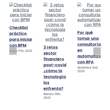
con
RPA
Checklist
Por qué
práctico
tomar una
para iniciar
consultoría
con BPM
3 retos
en
mayo 17th, 2022
sector
automatización
financiero
con RPA
post-covid
diciembre 2nd,
¿cómo la
2020
tecnología
los
enfrenta?
febrero 15th,
2022