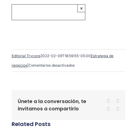
×
Editorial Trycore
2022-02-09T18:59:55-05:00
Estrategia de
en
negocios
|
Comentarios desactivados
La
importancia
de
Únete a la conversación, te
Facebook
X
la
invitamos a compartirlo
LinkedIn
WhatsA
medición
en
Related Posts
automatizaciones