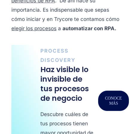
beneficios de RPA
. De ahí nace su
importancia. Es indispensable que sepas
cómo iniciar y en Trycore te contamos cómo
elegir los procesos
a
automatizar con RPA.
PROCESS
DISCOVERY
Haz visible lo
invisible de
tus procesos
de negocio
CONOCE
MÁS
Descubre cuáles de
tus procesos tienen
mayor oportunidad de