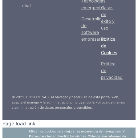
Tecnologías
chat
emergentes
Casos
de
Desarrollo
éxito y
de
uso
software
empresarial
Política
de
Cookies
Política
de
privacidad
© 2022 TRYCORE SAS. Al navegar y hacer uso de este portal web,
acepta el manejo y la administración, incluyendo la Política de manejo
y administración de datos personales y sensibles.
Page load link
Utilizamos cookies para mejorar su experiencia de navegación. Y
Pizzas para hacer divertido los viernes. Obtenga más información