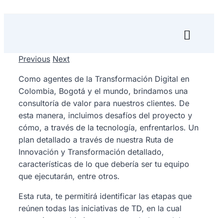
Skip
to
content
Toggl
Naviga
Previous
Next
Inicio
Como agentes de la Transformación Digital en
Transfórmate
Colombia, Bogotá y el mundo, brindamos una
consultoría de valor para nuestros clientes. De
Renuévate
esta manera, incluimos desafíos del proyecto y
cómo, a través de la tecnología, enfrentarlos. Un
plan detallado a través de nuestra Ruta de
Aprende
Innovación y Transformación detallado,
características de lo que debería ser tu equipo
Empresa
que ejecutarán, entre otros.
Search
Esta ruta, te permitirá identificar las etapas que
for:
reúnen todas las iniciativas de TD, en la cual