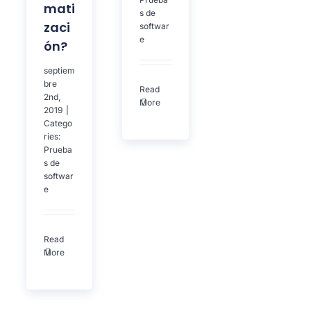
mati
s de
zaci
softwar
e
ón?
septiem
bre
Read
2nd,
More
2019
|
Catego
ries:
Prueba
s de
softwar
e
Read
More