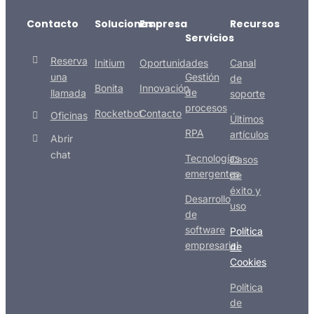
Contacto
Soluciones
Empresa
Recursos
Servicios
Reserva
Initium
Oportunidades
Canal
una
Gestión
de
Bonita
Innovación
de
llamada
soporte
procesos
Rocketbot
Contacto
Oficinas
Últimos
RPA
artículos
Abrir
chat
Tecnologías
Casos
emergentes
de
éxito y
Desarrollo
uso
de
software
Política
empresarial
de
Cookies
Política
de