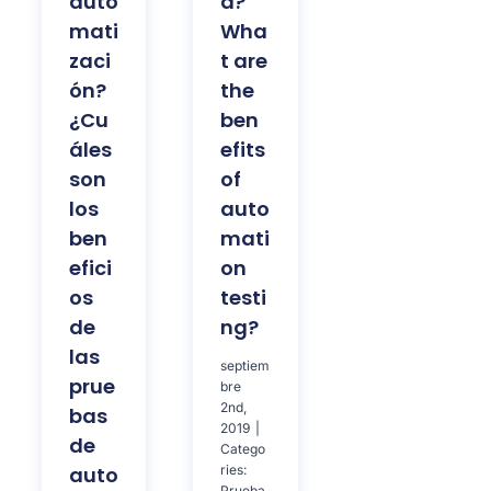
auto
d?
mati
Wha
zaci
t are
ón?
the
¿Cu
ben
áles
efits
son
of
los
auto
ben
mati
efici
on
os
testi
de
ng?
las
septiem
prue
bre
2nd,
bas
2019
|
de
Catego
auto
ries:
Prueba