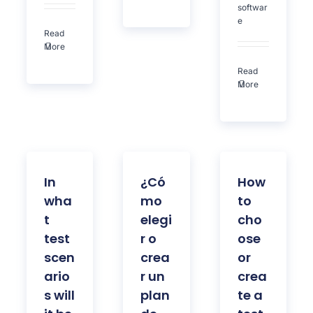
softwar
e
Read
More
Read
More
In
¿Có
How
wha
mo
to
t
elegi
cho
test
r o
ose
scen
crea
or
ario
r un
crea
s will
plan
te a