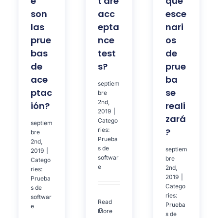
e
t are
que
son
acc
esce
las
epta
nari
prue
nce
os
bas
test
de
de
s?
prue
ace
ba
septiem
ptac
se
bre
2nd,
ión?
reali
2019
|
zará
Catego
septiem
ries:
?
bre
Prueba
2nd,
s de
septiem
2019
|
softwar
bre
Catego
e
2nd,
ries:
2019
|
Prueba
Catego
s de
ries:
softwar
Read
Prueba
e
More
s de