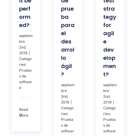
it be
de
test
perf
prue
stra
orm
ba
tegy
ed?
para
for
el
agil
septiem
des
e
bre
2nd,
arrol
dev
2019
|
lo
elop
Catego
ries:
ágil
men
Prueba
?
t?
s de
softwar
septiem
septiem
e
bre
bre
2nd,
2nd,
2019
|
2019
|
Catego
Catego
Read
ries:
ries:
More
Prueba
Prueba
s de
s de
softwar
softwar