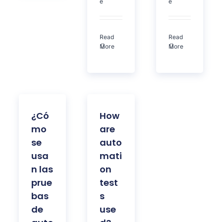
e
e
Read
Read
More
More
¿Có
How
mo
are
se
auto
usa
mati
n las
on
prue
test
bas
s
de
use