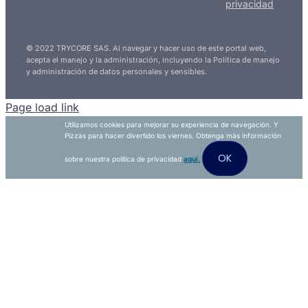
privacidad
© 2022 TRYCORE SAS. Al navegar y hacer uso de este portal web,
acepta el manejo y la administración, incluyendo la Política de manejo
y administración de datos personales y sensibles.
Page load link
Utilizamos cookies para mejorar su experiencia de navegación. Y
Pizzas para hacer divertido los viernes. Obtenga más información
OK
sobre nuestra política de privacidad
aquí.