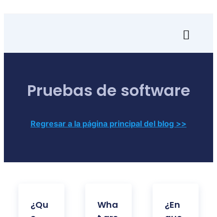
Skip
to
content
Toggl
Naviga
Inicio
Pruebas de software
Transfórmate
Renuévate
Regresar a la página principal del blog >>
Aprende
Empresa
Search
¿Qu
Wha
¿En
for: