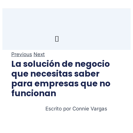
Skip
to
content
Toggle
Navigation
Inicio
Previous
Next
La solución de negocio
Transfórmate
que necesitas saber
para empresas que no
Renuévate
funcionan
Aprende
Escrito por Connie Vargas
Empresa