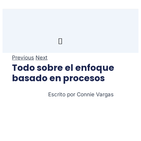
Skip
to
content
Toggle
Navigation
Inicio
Previous
Next
Todo sobre el enfoque
Transfórmate
basado en procesos
Renuévate
Escrito por Connie Vargas
Aprende
Empresa