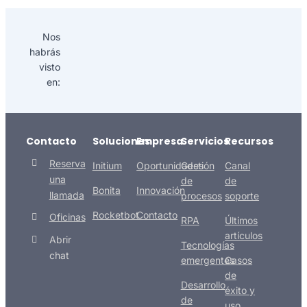
Nos
habrás
visto
en:
Contacto
Soluciones
Empresa
Servicios
Recursos
Reserva
Initium
Oportunidades
Gestión
Canal
una
de
de
Bonita
Innovación
llamada
procesos
soporte
Rocketbot
Contacto
Oficinas
RPA
Últimos
artículos
Abrir
Tecnologías
chat
emergentes
Casos
de
Desarrollo
éxito y
de
uso