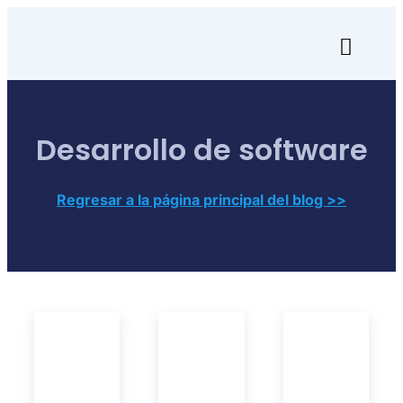
Skip
to
Toggl
content
Naviga
Inicio
Desarrollo de software
Transfórmate
Renuévate
Regresar a la página principal del blog >>
Aprende
Empresa
Search
for: