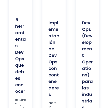
5
Impl
Dev
herr
eme
Ops
ami
ntac
(Dev
enta
ión
elop
s
de
men
Dev
Dev
t
Ops
Ops
Oper
que
con
atio
deb
cont
ns)
es
ene
para
con
dore
las
ocer
s
indu
octubre
stria
enero
11th,
s
10th,