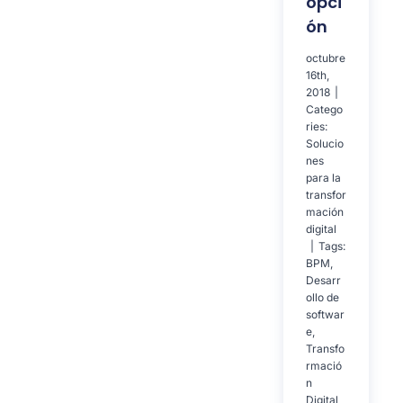
opci
ón
octubre
16th,
2018
|
Catego
ries:
Solucio
nes
para la
transfor
mación
digital
|
Tags:
BPM
,
Desarr
ollo de
softwar
e
,
Transfo
rmació
n
Digital