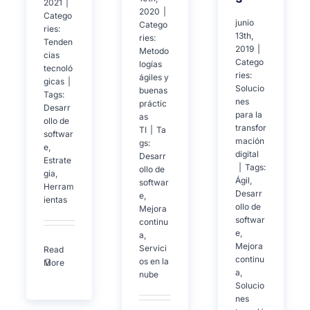
2021
|
2020
|
Catego
junio
Catego
ries:
13th,
ries:
Tenden
2019
|
Metodo
cias
Catego
logías
tecnoló
ries:
ágiles y
gicas
|
Solucio
buenas
Tags:
nes
práctic
Desarr
para la
as
ollo de
transfor
TI
|
Ta
softwar
mación
gs:
e
,
digital
Desarr
Estrate
|
Tags:
ollo de
gia
,
Ágil
,
softwar
Herram
Desarr
e
,
ientas
ollo de
Mejora
softwar
continu
e
,
a
,
Mejora
Servici
Read
continu
os en la
More
a
,
nube
Solucio
nes