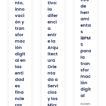
nto,
tivo:
de
inno
la
herr
vaci
difer
ami
ón y
enci
enta
tran
a
s
sfor
entr
iBPM
mac
e la
S
ión
Arqu
para
digit
itect
la
al en
ura
tran
las
Orie
sfor
enti
nta
mac
dad
da a
ión
es
Servi
digit
fina
cios
al
ncie
y los
ras
Micr
noviem