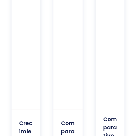
Com
Crec
Com
para
imie
para
tivo