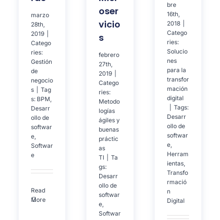
bre
oser
16th,
marzo
vicio
2018
|
28th,
Catego
2019
|
s
ries:
Catego
Solucio
ries:
febrero
nes
Gestión
27th,
para la
de
2019
|
transfor
negocio
Catego
mación
s
|
Tag
ries:
digital
s:
BPM
,
Metodo
|
Tags:
Desarr
logías
Desarr
ollo de
ágiles y
ollo de
softwar
buenas
softwar
e
,
práctic
e
,
Softwar
as
Herram
e
TI
|
Ta
ientas
,
gs:
Transfo
Desarr
rmació
ollo de
Read
n
softwar
More
Digital
e
,
Softwar