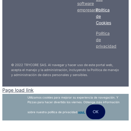
software
empresarial
Política
de
Cookies
Política
de
privacidad
© 2022 TRYCORE SAS. Al navegar y hacer uso de este portal web,
acepta el manejo y la administración, incluyendo la Política de manejo
y administración de datos personales y sensibles.
Page load link
Utilizamos cookies para mejorar su experiencia de navegación. Y
Pizzas para hacer divertido los viernes. Obtenga más información
OK
sobre nuestra política de privacidad
aquí.