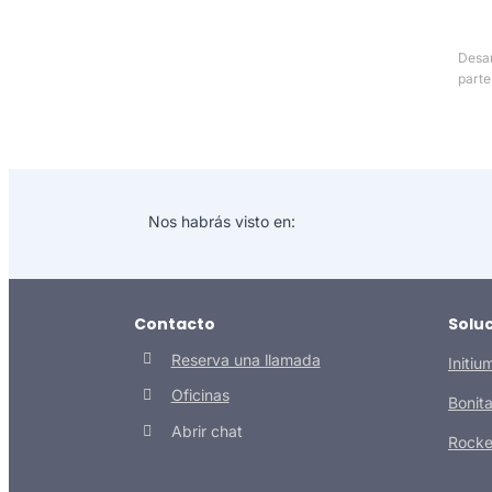
Desar
parte
Nos habrás visto en:
Contacto
Solu
Reserva una llamada
Initiu
Oficinas
Bonit
Abrir chat
Rocke