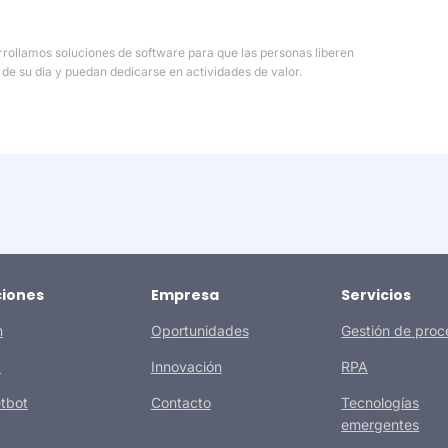
rollamos soluciones de software para que las personas liberen
 de su día y puedan dedicarse en actividades de valor.
ciones
Empresa
Servicios
m
Oportunidades
Gestión de proc
a
Innovación
RPA
tbot
Contacto
Tecnologías
emergentes