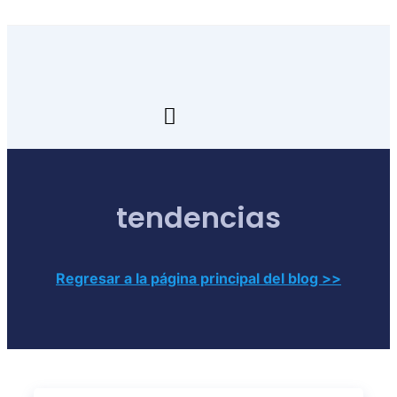
Skip
to
content
Toggle
Navigation
Inicio
tendencias
Transfórmate
Renuévate
Regresar a la página principal del blog >>
Aprende
Empresa