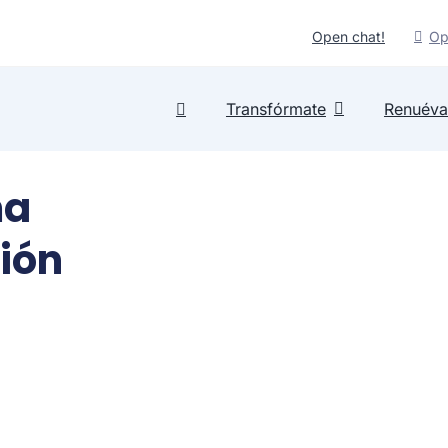
Open chat!
Op
Transfórmate
Renuéva
ma
ión