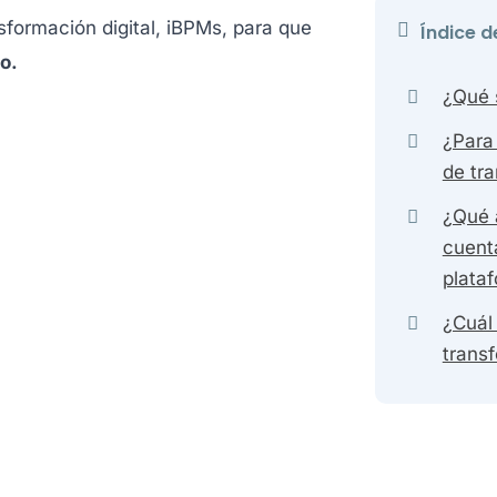
formación digital, iBPMs, para que
Índice d
o.
¿Qué 
¿Para
de tra
¿Qué 
cuent
plata
¿Cuál
transf