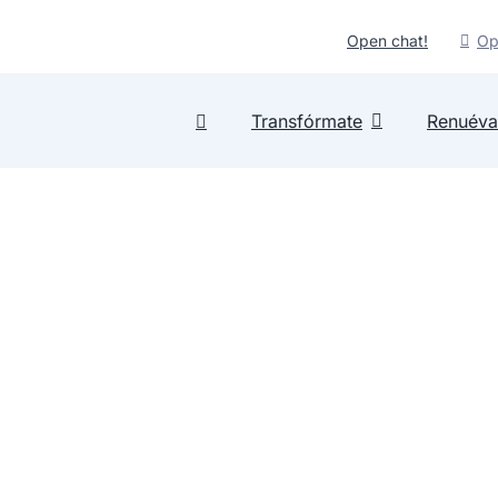
Open chat!
Op
Transfórmate
Renuéva