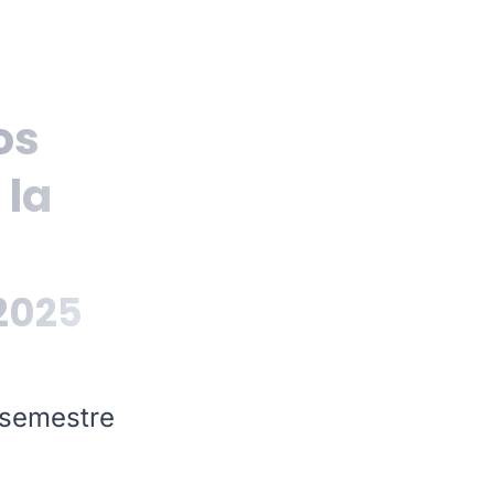
os
 la
2025
 semestre