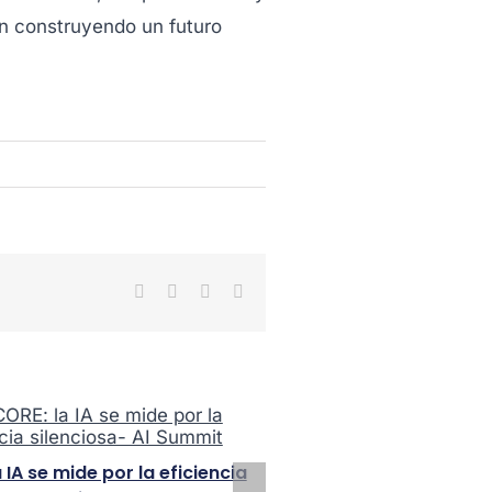
tán construyendo un futuro
Facebook
X
LinkedIn
WhatsApp
 IA se mide por la eficiencia