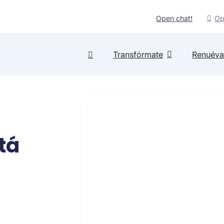
Open chat!
Op
Transfórmate
Renuéva
tá