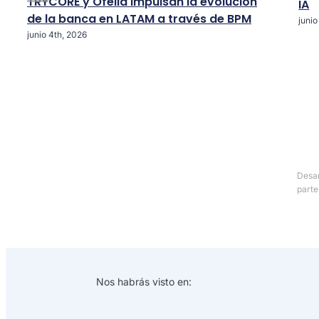
TRYCORE y Ofelia impulsan la evolución
IA
de la banca en LATAM a través de BPM
junio
junio 4th, 2026
Desar
parte
Nos habrás visto en: