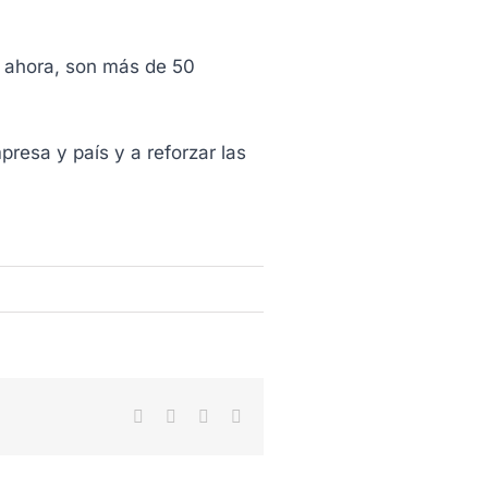
y ahora, son más de 50
resa y país y a reforzar las
Facebook
X
LinkedIn
WhatsApp