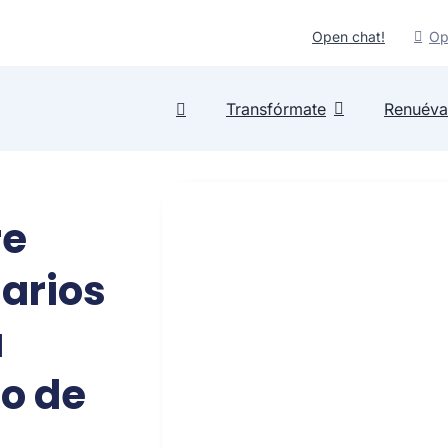
Open chat!
Op
Transfórmate
Renuéva
re
sarios
a
o de