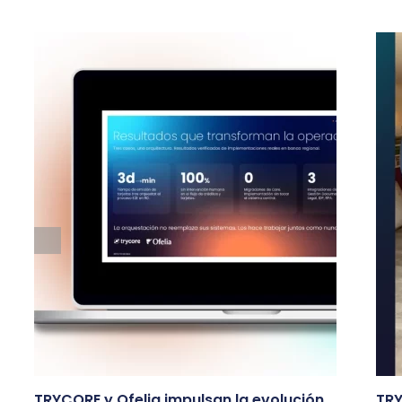
TRYCORE y Ofelia impulsan la evolución
TRY